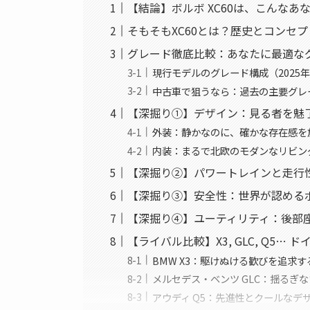
【結論】ボルボ XC60は、こんな
そもそもXC60とは？歴史とコンセ
グレード徹底比較：あなたに最適な
現行モデルのグレード構成（2025
中古車で狙うなら：過去の主要グレ
【深掘り①】デザイン：見る者を魅
外装：静かなのに、確かな存在感を
内装：まるで北欧のモダンなリビン
【深掘り②】パワートレインと走行
【深掘り③】安全性：世界が認める
【深掘り④】ユーティリティ：後部
【ライバル比較】X3, GLC, Q5…
BMW X3：駆けぬける歓びを追求
メルセデス・ベンツ GLC：揺るぎ
アウディ Q5：先進性とクールなデ