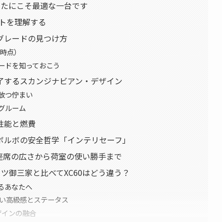
あなたにこそ最適な一台です
プトを理解する
グレードの見つけ方
年時点）
ードを知っておこう
了するスカンジナビアン・デザイン
放つ佇まい
グルーム
性能と燃費
ボルボの安全哲学「インテリセーフ」
座席の広さから荷室の使い勝手まで
 ドイツ御三家と比べてXC60はどう違う？
するあなたへ
ない高級感とステータス
ザインの融合