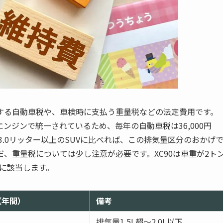
する自動車税や、車検時に支払う重量税などの法定費用です。
E」エンジンで統一されているため、毎年の自動車税は36,000円
の3.0リッター以上のSUVに比べれば、この排気量区分のおかげ
、重量税については少し注意が必要です。XC90は車重が2ト
分に該当します。
（年間）
備考
排気量1.5L超〜2.0L以下