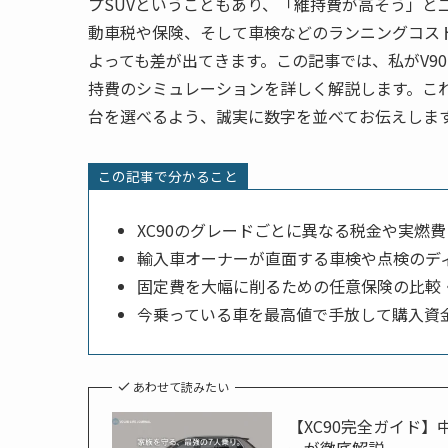
プSUVということもあり、「維持費が高そう」と
動車税や保険、そして車検などのランニングコスト
よっても差が出てきます。この記事では、私がV9
持費のシミュレーションを詳しく解説します。こ
台を選べるよう、誠実に数字を並べてお伝えしま
この記事で分かること
XC90のグレードごとに異なる税金や実燃
輸入車オーナーが直面する車検や点検のデ
固定費を大幅に削るための任意保険の比較
今乗っている車を最高値で手放して購入資
あわせて読みたい
【XC90完全ガイド
ーが徹底解説