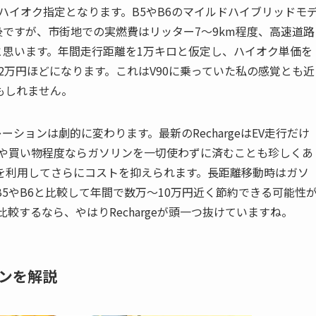
車ハイオク指定となります。B5やB6のマイルドハイブリッドモ
/L前後ですが、市街地での実燃費はリッター7〜9km程度、高速道路
なと思います。年間走行距離を1万キロと仮定し、ハイオク単価を
22万円ほどになります。これはV90に乗っていた私の感覚とも近
もしれません。
レーションは劇的に変わります。最新のRechargeはEV走行だけ
通勤や買い物程度ならガソリンを一切使わずに済むことも珍しくあ
を利用してさらにコストを抑えられます。長距離移動時はガソ
5やB6と比較して年間で数万〜10万円近く節約できる可能性
較するなら、やはりRechargeが頭一つ抜けていますね。
ンを解説