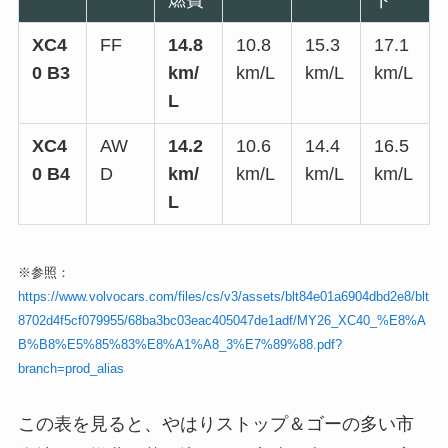
XC4
FF
14.8
10.8
15.3
17.1
0 B3
km/
km/L
km/L
km/L
L
XC4
AW
14.2
10.6
14.4
16.5
0 B4
D
km/
km/L
km/L
km/L
L
※参照：
https://www.volvocars.com/files/cs/v3/assets/blt84e01a6904dbd2e8/blt
8702d4f5cf079955/68ba3bc03eac405047de1adf/MY26_XC40_%E8%A
B%B8%E5%85%83%E8%A1%A8_3%E7%89%88.pdf?
branch=prod_alias
この表を見ると、やはりストップ＆ゴーの多い市