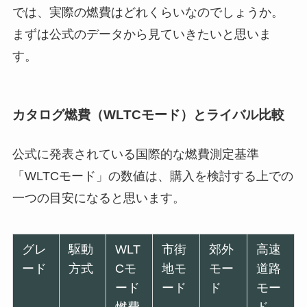
では、実際の燃費はどれくらいなのでしょうか。
まずは公式のデータから見ていきたいと思いま
す。
カタログ燃費（WLTCモード）とライバル比較
公式に発表されている国際的な燃費測定基準
「WLTCモード」の数値は、購入を検討する上での
一つの目安になると思います。
グレ
駆動
WLT
市街
郊外
高速
ード
方式
Cモ
地モ
モー
道路
ード
ード
ド
モー
燃費
ド