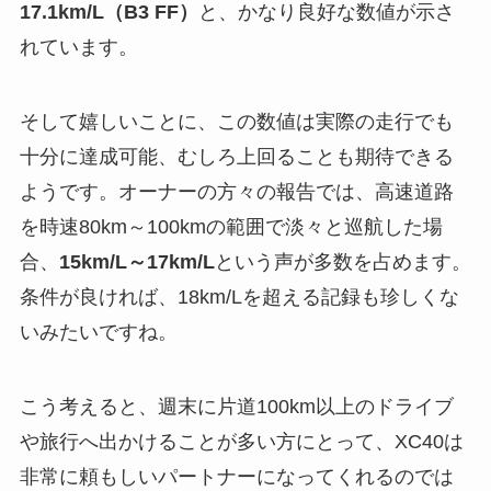
17.1km/L（B3 FF）
と、かなり良好な数値が示さ
れています。
そして嬉しいことに、この数値は実際の走行でも
十分に達成可能、むしろ上回ることも期待できる
ようです。オーナーの方々の報告では、高速道路
を時速80km～100kmの範囲で淡々と巡航した場
合、
15km/L～17km/L
という声が多数を占めます。
条件が良ければ、18km/Lを超える記録も珍しくな
いみたいですね。
こう考えると、週末に片道100km以上のドライブ
や旅行へ出かけることが多い方にとって、XC40は
非常に頼もしいパートナーになってくれるのでは