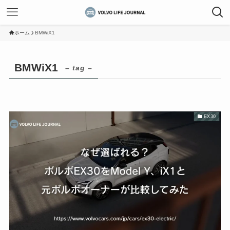
ホーム
BMWiX1
BMWiX1
– tag –
EX30