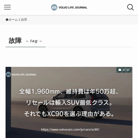
ホーム
故障
故障
– tag –
XC90