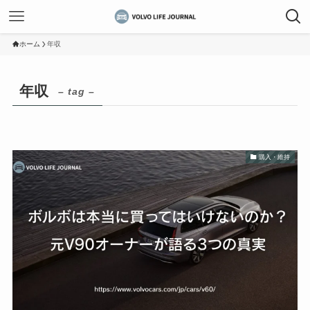
ホーム
年収
年収
– tag –
購入・維持