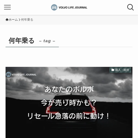
ホーム
何年乗る
何年乗る
– tag –
購入・維持