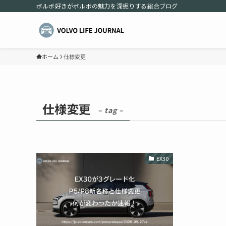
ボルボ好きがボルボの魅力を深掘りする総合ブログ
ホーム
仕様変更
仕様変更
– tag –
EX30