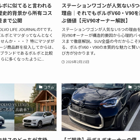
ルボに似てると言われる
ステーションワゴンが人気ない5つ
歴史的背景から所有コス
理由｜それでもボルボV60・V90を
差まで公開
ぶ価値【元V90オーナー解説】
VO LIFE JOURNALのTです。
ステーションワゴンが人気ない5つの理由
ボルボとマツダってなんとなく
元V90オーナーが構造的要因から心理的バ
せんか・・・？ 特にマツダが
スまで徹底解説。SUV全盛の今だからこそ
のラージ商品群を投入してからは、
る、ボルボV60・V90の本質的な魅力と賢
ムブランドであるボルボと比較
び方が分かります。
らに多くなったように...
2026年2月15日
コラム
コ
クサスのどっちが高級
【ご報告】元ボルボオーナーの僕