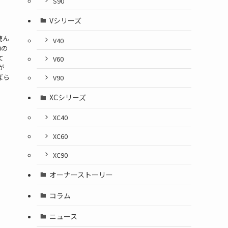
S90
」
Vシリーズ
読ん
V40
0の
て
V60
が
ばら
V90
XCシリーズ
XC40
XC60
XC90
オーナーストーリー
コラム
ニュース