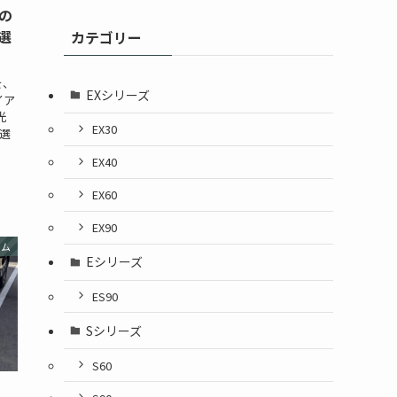
の
選
カテゴリー
を、
EXシリーズ
イア
光
EX30
い選
EX40
EX60
EX90
ラム
Eシリーズ
ES90
Sシリーズ
S60