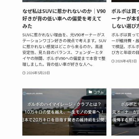
なぜ私はSUVに惹かれないのか｜V90
ボルボは買っ
好きが背の低い車への偏愛を考えて
ーナーが本
みた
しない選び
SUVに惹かれない理由を、元V90オーナーがス
ボルボは買って
テーションワゴン好きの視点で考えます。SUV
ーが維持費・
に惹かれない感覚はどこから来るのか。高速
で検証。ボル
安定性、見た目のバランス、フェンダーとタ
び方と年収の
イヤの隙間、ボルボV90への偏愛まで本音で整
2026年4月3日
理しました。背の低い車が好きな人へ。
2026年5月23日
コラム