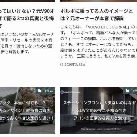
てはいけない？元V90オ
ボルボに乗ってる人のイメージと
音で語る3つの真実と後悔
は？元オーナーが本音で解説
方
こんにちは、「VOLVO LIFE JOURNAL」の
す。 「ボルボって、結局どんな人が乗って
はいけないのか？元V90オーナ
の？」——この疑問、ボルボを検討してい
故障率・リセールの実態を本音
ときも、すでにオーナーになってからも、
ボを買って後悔しないための選
度は頭をよぎったことがあるんじゃないで
目安も解説します。
ょうか。 正直に言うと、私がV90を買う前..
2026年3月2日
コラム
コ