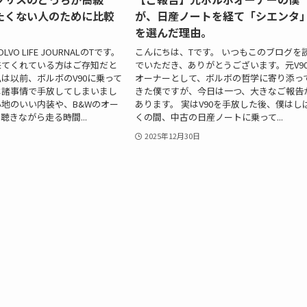
たくない人のために比較
が、日産ノートを経て「シエンタ
を選んだ理由。
VO LIFE JOURNALのTです。
こんにちは、Tです。 いつもこのブログを
来てくれている方はご存知だと
でいただき、ありがとうございます。元V9
は以前、ボルボのV90に乗って
オーナーとして、ボルボの哲学に寄り添っ
は諸事情で手放してしまいまし
きた僕ですが、今日は一つ、大きなご報告
地のいい内装や、B&Wのオー
あります。 実はV90を手放した後、僕はし
聴きながら走る時間...
くの間、中古の日産ノートに乗って...
2025年12月30日