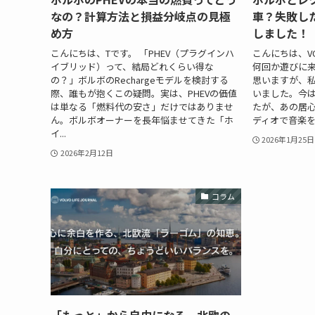
なの？計算方法と損益分岐点の見極
車？失敗し
め方
しました！
こんにちは、Tです。 「PHEV（プラグインハ
こんにちは、VOL
イブリッド）って、結局どれくらい得な
何回か遊びに
の？」ボルボのRechargeモデルを検討する
思いますが、私
際、誰もが抱くこの疑問。実は、PHEVの価値
いました。今
は単なる「燃料代の安さ」だけではありませ
たが、あの居心
ん。ボルボオーナーを長年悩ませてきた「ホ
ディオで音楽を
イ...
2026年1月25日
2026年2月12日
コラム