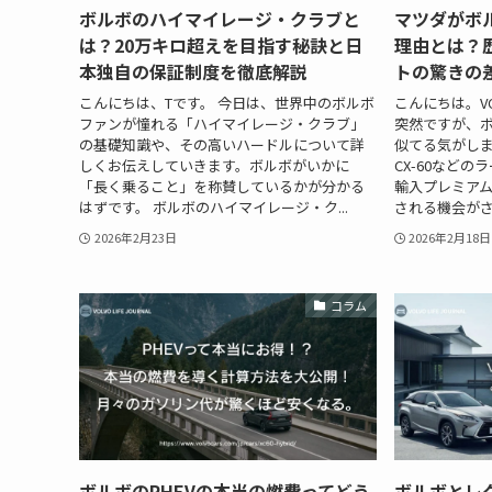
ボルボのハイマイレージ・クラブと
マツダがボ
は？20万キロ超えを目指す秘訣と日
理由とは？
本独自の保証制度を徹底解説
トの驚きの
こんにちは、Tです。 今日は、世界中のボルボ
こんにちは。VOL
ファンが憧れる「ハイマイレージ・クラブ」
突然ですが、
の基礎知識や、その高いハードルについて詳
似てる気がしま
しくお伝えしていきます。ボルボがいかに
CX-60など
「長く乗ること」を称賛しているかが分かる
輸入プレミア
はずです。 ボルボのハイマイレージ・ク...
される機会がさ
2026年2月23日
2026年2月18日
コラム
ボルボのPHEVの本当の燃費ってどう
ボルボとレ